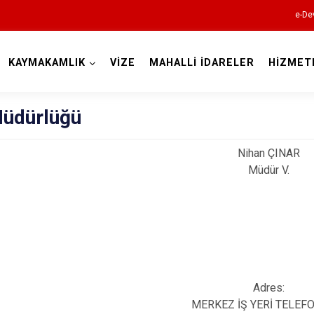
e-De
KAYMAKAMLIK
VİZE
MAHALLİ İDARELER
HİZMET
Kırklareli
üdürlüğü
Nihan ÇINAR
Müdür V.
Babaeski
Demirköy
Kofçaz
Adres:
Lüleburgaz
MERKEZ İŞ YERİ TELEF