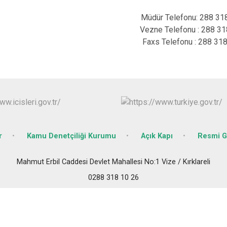
Pehlivanköy
Müdür Telefonu: 288 3
Pınarhisar
Vezne Telefonu : 288 3
Vize
Faxs Telefonu : 288 31
r
Kamu Denetçiliği Kurumu
Açık Kapı
Resmi G
Mahmut Erbil Caddesi Devlet Mahallesi No:1 Vize / Kırklareli
0288 318 10 26