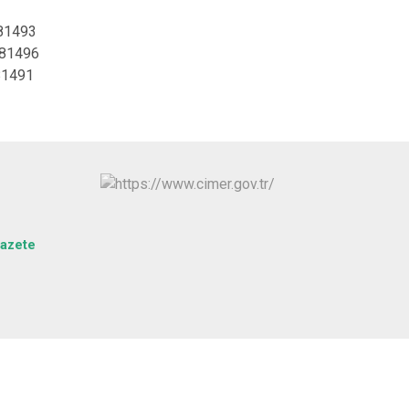
181493
181496
81491
azete