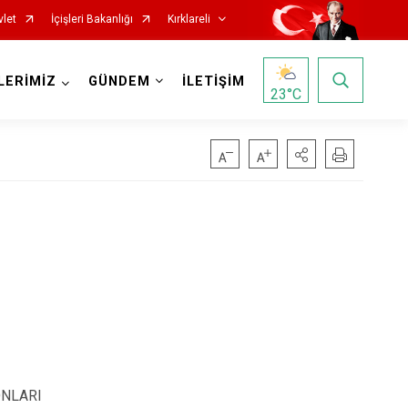
vlet
İçişleri Bakanlığı
Kırklareli
LERİMİZ
GÜNDEM
İLETİŞİM
23
°C
ONLARI