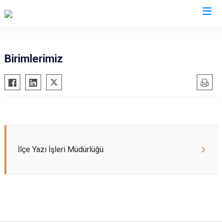
Kırklareli
Birimlerimiz
Babaeski
Demirköy
Kofçaz
Lüleburgaz
Pehlivanköy
İlçe Yazı İşleri Müdürlüğü
Pınarhisar
Vize