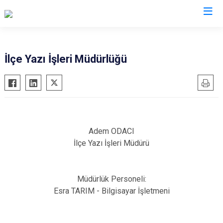
Kırklareli
İlçe Yazı İşleri Müdürlüğü
Babaeski
Demirköy
Kofçaz
Lüleburgaz
Adem ODACI
Pehlivanköy
İlçe Yazı İşleri Müdürü
Pınarhisar
Vize
Müdürlük Personeli:
Esra TARIM - Bilgisayar İşletmeni