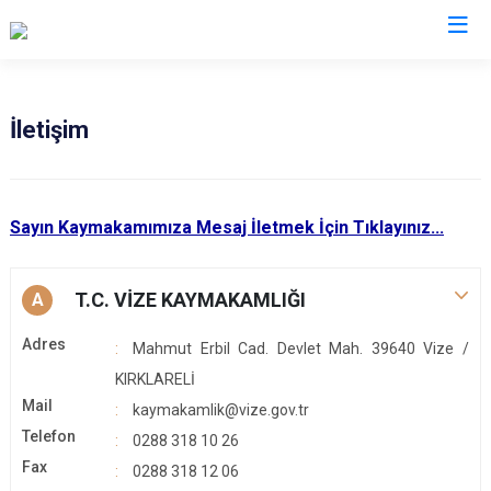
Kırklareli
İletişim
Babaeski
Demirköy
Sayın Kaymakamımıza Mesaj İletmek İçin Tıklayınız...
Kofçaz
Lüleburgaz
T.C. VİZE KAYMAKAMLIĞI
A
Pehlivanköy
Pınarhisar
Adres
Mahmut Erbil Cad. Devlet Mah. 39640 Vize /
Vize
KIRKLARELİ
Mail
kaymakamlik@vize.gov.tr
Telefon
0288 318 10 26
Fax
0288 318 12 06