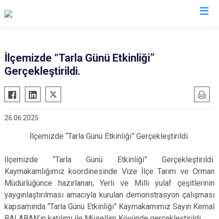
Kırklareli
İlçemizde “Tarla Günü Etkinliği”
Gerçekleştirildi.
Babaeski
Demirköy
Kofçaz
26.06.2025
Lüleburgaz
İlçemizde “Tarla Günü Etkinliği” Gerçekleştirildi.
Pehlivanköy
Pınarhisar
İlçemizde “Tarla Günü Etkinliği” Gerçekleştirildi.
Vize
Kaymakamlığımız koordinesinde Vize İlçe Tarım ve Orman
Müdürlüğünce hazırlanan; Yerli ve Milli yulaf çeşitlerinin
yaygınlaştırılması amacıyla kurulan demonstrasyon çalışması
kapsamında “Tarla Günü Etkinliği” Kaymakamımız Sayın Kemal
BALABAN’ın katılımı ile Müsellim Köyünde gerçekleştirildi.