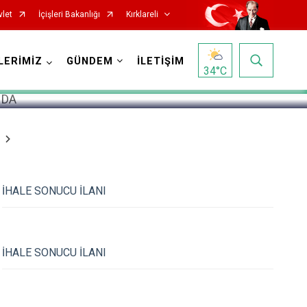
vlet
İçişleri Bakanlığı
Kırklareli
1
/
5
LERİMİZ
GÜNDEM
İLETİŞİM
34
°C
İHALE SONUCU İLANI
İHALE SONUCU İLANI