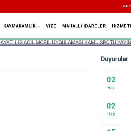
e-De
KAYMAKAMLIK
VİZE
MAHALLİ İDARELER
HİZMET
Kırklareli
Duyurular
02
Haz
Babaeski
Demirköy
02
Kofçaz
Haz
Lüleburgaz