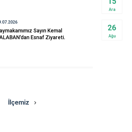
15
Pehlivanköy
Ara
Pınarhisar
Vize
9.07.2026
29.07.2026
26
aymakamımız Sayın Kemal
Kaymakamı
Ağu
ALABAN'dan Esnaf Ziyareti.
İlçemize ye
Cumhuriyet
AYTEKİN'e h
bulundu.
İlçemiz